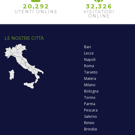
,
,
2
0
2
9
2
3
2
3
2
6
UTENTI ONLINE
VISITATORI
ONLINE
LE NOSTRE CITTÀ
Bari
Lecce
Napoli
Roma
Taranto
Matera
Milano
Bologna
Torino
Parma
Pescara
Salerno
Rimini
Brindisi