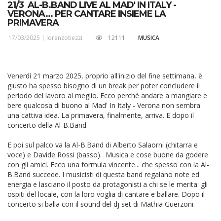
21/3 AL-B.BAND LIVE AL MAD' IN ITALY -
VERONA... PER CANTARE INSIEME LA
PRIMAVERA
17/03/2025 |
lorenzotiezzi
12111
MUSICA
Venerdì 21 marzo 2025, proprio all'inizio del fine settimana, è
giusto ha spesso bisogno di un break per poter concludere il
periodo del lavoro al meglio. Ecco perché andare a mangiare e
bere qualcosa di buono al Mad' In Italy - Verona non sembra
una cattiva idea. La primavera, finalmente, arriva. E dopo il
concerto della Al-B.Band
E poi sul palco va la Al-B.Band di Alberto Salaorni (chitarra e
voce) e Davide Rossi (basso). Musica e cose buone da godere
con gli amici. Ecco una formula vincente... che spesso con la Al-
B.Band succede. I musicisti di questa band regalano note ed
energia e lasciano il posto da protagonisti a chi se le merita: gli
ospiti del locale, con la loro voglia di cantare e ballare. Dopo il
concerto si balla con il sound del dj set di Mathia Guerzoni.