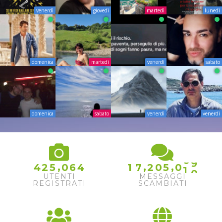
venerdì
giovedì
martedì
lunedì
domenica
martedì
venerdì
sabato
domenica
sabato
venerdì
venerdì
8
0
9
,
,
,
4
2
5
0
6
4
1
7
2
0
5
0
1
0
UTENTI
MESSAGGI
REGISTRATI
SCAMBIATI