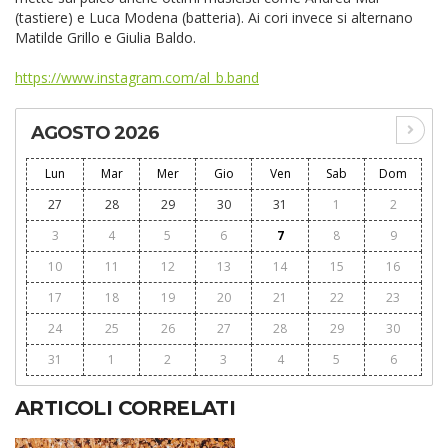
(tastiere) e Luca Modena (batteria). Ai cori invece si alternano
Matilde Grillo e Giulia Baldo.
https://www.instagram.com/al_b.band
AGOSTO 2026
Lun
Mar
Mer
Gio
Ven
Sab
Dom
27
28
29
30
31
1
2
3
4
5
6
7
8
9
10
11
12
13
14
15
16
17
18
19
20
21
22
23
24
25
26
27
28
29
30
31
1
2
3
4
5
6
ARTICOLI CORRELATI