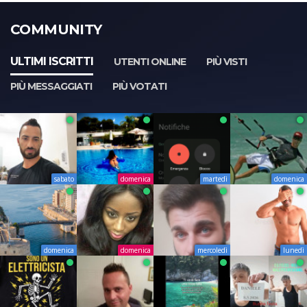
COMMUNITY
ULTIMI ISCRITTI
UTENTI ONLINE
PIÙ VISTI
PIÙ MESSAGGIATI
PIÙ VOTATI
sabato
domenica
martedì
domenica
domenica
domenica
mercoledì
lunedì