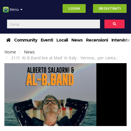
LOGIN
REGISTRATI
Menu
Community
Eventi
Locali
News
Recensioni
Interviste
Home
News
21/3 Al-B.Band live al Mad' In Italy - Verona... per canta...