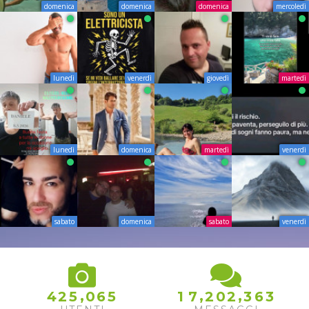
domenica
domenica
domenica
mercoledì
lunedì
venerdì
giovedì
martedì
lunedì
domenica
martedì
venerdì
sabato
domenica
sabato
venerdì
,
,
,
4
2
5
0
6
5
1
7
2
0
2
3
6
3