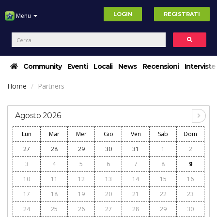
LOGIN
REGISTRATI
Menu
Community
Eventi
Locali
News
Recensioni
Interviste
Home
Partners
Agosto 2026
Lun
Mar
Mer
Gio
Ven
Sab
Dom
27
28
29
30
31
1
2
3
4
5
6
7
8
9
10
11
12
13
14
15
16
17
18
19
20
21
22
23
24
25
26
27
28
29
30