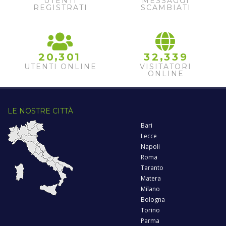
UTENTI
MESSAGGI
REGISTRATI
SCAMBIATI
,
,
2
0
3
0
1
3
2
3
3
9
UTENTI ONLINE
VISITATORI
ONLINE
LE NOSTRE CITTÀ
Bari
Lecce
Napoli
Roma
Taranto
Matera
Milano
Bologna
Torino
Parma