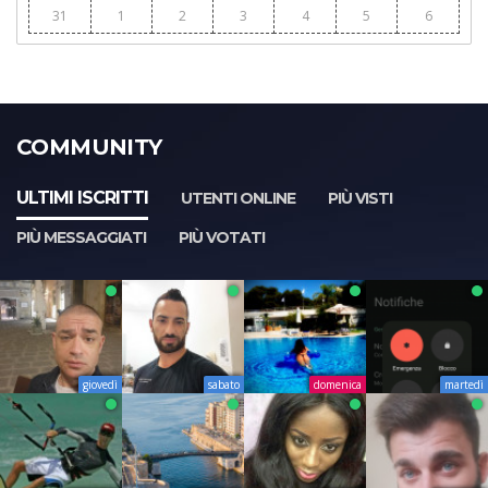
31
1
2
3
4
5
6
COMMUNITY
ULTIMI ISCRITTI
UTENTI ONLINE
PIÙ VISTI
PIÙ MESSAGGIATI
PIÙ VOTATI
giovedì
sabato
domenica
martedì