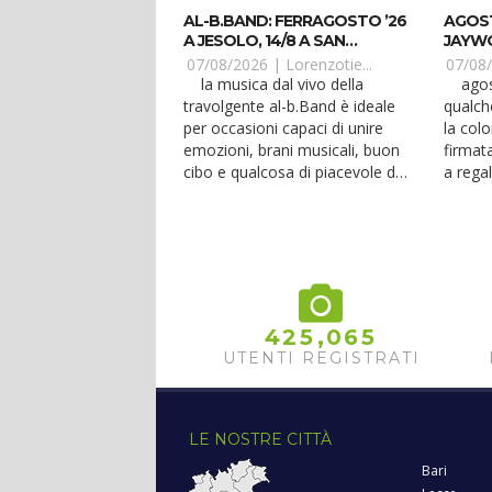
AL-B.BAND: FERRAGOSTO ’26
AGOSTO
A JESOLO, 14/8 A SAN
JAYWO
PANCRAZIO
FERM
07/08/2026 |
Lorenzotie...
07/08
la musica dal vivo della
agosto 2026 è arrivato da
travolgente al-b.Band è ideale
qualch
per occasioni capaci di unire
la col
emozioni, brani musicali, buon
firmat
cibo e qualcosa di piacevole da
a regal
bere. Anche nell'agosto 2026.
produtt
Anche ad agosto. il 3 agosto
appass
2026 alberto salaorni e la sua
soprat
travolgente al-b.Band,
realtà 
formazione nella quale non può
e la lo
ovviamente mancare il basso
contare
en...
,
4
2
5
0
6
5
UTENTI REGISTRATI
LE NOSTRE CITTÀ
Bari