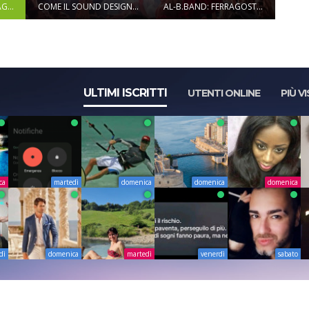
G...
COME IL SOUND DESIGN...
AL-B.BAND: FERRAGOST...
ULTIMI ISCRITTI
UTENTI ONLINE
PIÙ VI
ca
martedì
domenica
domenica
domenica
dì
domenica
martedì
venerdì
sabato