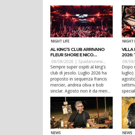
NIGHT LIFE
NIGHT 
AL KING’S CLUB ARRIVANO
VILLA
FLEUR SHORE E NICO
2026: 
MORENO
ARRIV
08/08/2026 |
Spadaronew...
08/08
Sempre super ospiti al king's
Dopo m
club di jesolo. Luglio 2026 ha
luglio)
proposto in sequenza francis
agosto
mercier, andrea oliva e bob
settima
sinclar. Agosto non è da meno.
special
sabato 8 agosto: fleur shore
misano adr
fleur shore è una dj e producer
agosto
britannica tra le più solide della
protago
nuova scena house e tech
nuova 
house mondiale. Il suo stile è
62 disc
diretto, groove-oriented,...
d'oro,
NEWS
NEWS
una d..