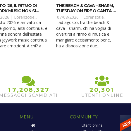
 ’26, IL RITMO DI
THE BEACH & CAVA – SHARM,
RK MUSIC NON SI
TUESDAY ON FIRE O CANTA &
A
BALLA?
/2026 |
Lorenzotie...
07/08/2026 |
Lorenzotie...
ad agosto, tra the beach &
e giorno, anzi continua, e
cava - sharm, chi ha voglia di
onna sonora dell'estate
divertirsi a ritmo di musica e
a jaywork music continua
mangiare decisamente bene,
are emozioni. A chi? a dj,
ha a disposizione due
ori e semplici
appuntamenti imperdibili. ogni
ionati di musica,
martedì al the beach luxury club
tutto elettronica. Sono in
di sharm, prende vita tuesday
soprattutto questi ultimi
on fire, l'evento perfetto per
ro passione, la più pura, a
accendere il tuo martedì sulla
. Ogni professionis...
spiaggia di the beach. Dalle 21,
...
,
,
,
1
7
2
0
8
3
2
7
2
0
3
0
1
MESSAGGI SCAMBIATI
UTENTI ONLINE
MENU
COMMUNITY
Utenti online