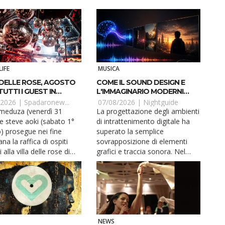
LIFE
MUSICA
 DELLE ROSE, AGOSTO
COME IL SOUND DESIGN E
TUTTI I GUEST IN
L'IMMAGINARIO MODERNI
O
MODELLANO GLI HOBBY
/2026 |
Spadaronew...
07/08/2026 |
Nightguide
DIGITALI NEL 2026
eduza (venerdì 31
La progettazione degli ambienti
 e steve aoki (sabato 1°
di intrattenimento digitale ha
) prosegue nei fine
superato la semplice
na la raffica di ospiti
sovrapposizione di elementi
i alla villa delle rose di
grafici e traccia sonora. Nel
iatico venerdì 7
corso del 2026, l'integrazione
: shiva. Shiva è uno dei
tra la resa audio ad alta fedeltà
nisti assoluti della
e l'immaginario visivo
scena rap italiana; con
costituisce la spina dorsale
hi di platino e 47 dischi
della user experience (ux) in
 shiva si conferma come
qualsiasi applicativo interattivo.
NEWS
.
L'attenzione de...