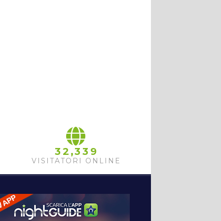
,
3
2
3
3
9
VISITATORI ONLINE