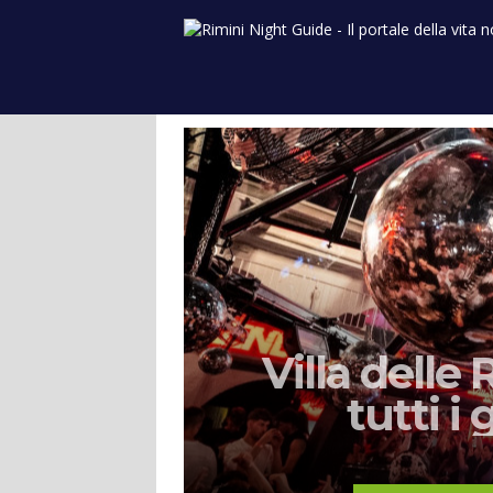
Community
Eventi
Local
 Fleur
Villa delle
no
tutti i