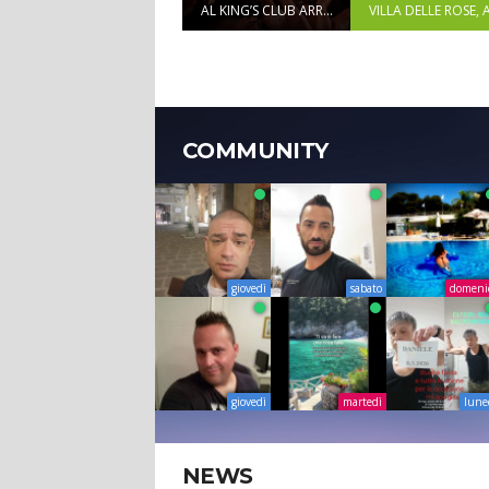
AL KING’S CLUB ARR...
VILLA DELLE ROSE, A
COMMUNITY
giovedì
sabato
domeni
giovedì
martedì
lune
NEWS