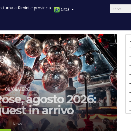
Città
i
News
Recensioni
Interviste
Tv
08/08/2026
 Rose, agosto 2026:
 guest in arrivo
News