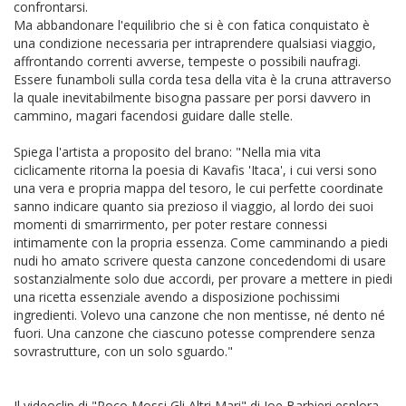
confrontarsi.
Ma abbandonare l'equilibrio che si è con fatica conquistato è
una condizione necessaria per intraprendere qualsiasi viaggio,
affrontando correnti avverse, tempeste o possibili naufragi.
Essere funamboli sulla corda tesa della vita è la cruna attraverso
la quale inevitabilmente bisogna passare per porsi davvero in
cammino, magari facendosi guidare dalle stelle.
Spiega l'artista a proposito del brano:
"Nella mia vita
ciclicamente ritorna la poesia di Kavafis 'Itaca', i cui versi sono
una vera e propria mappa del tesoro, le cui perfette coordinate
sanno indicare quanto sia prezioso il viaggio, al lordo dei suoi
momenti di smarrirmento, per poter restare connessi
intimamente con la propria essenza. Come camminando a piedi
nudi ho amato scrivere questa canzone concedendomi di usare
sostanzialmente solo due accordi, per provare a mettere in piedi
una ricetta essenziale avendo a disposizione pochissimi
ingredienti. Volevo una canzone che non mentisse, né dento né
fuori. Una canzone che ciascuno potesse comprendere senza
sovrastrutture, con un solo sguardo."
Il videoclip di "Poco Mossi Gli Altri Mari" di Joe Barbieri esplora