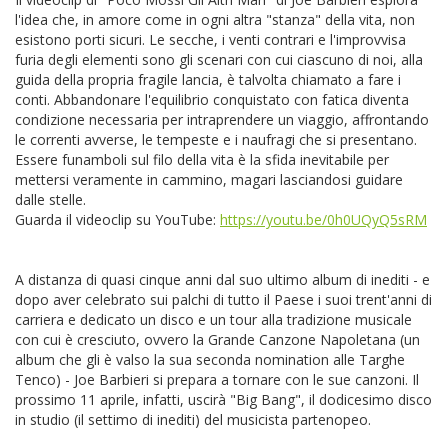
l'idea che, in amore come in ogni altra "stanza" della vita, non
esistono porti sicuri. Le secche, i venti contrari e l'improvvisa
furia degli elementi sono gli scenari con cui ciascuno di noi, alla
guida della propria fragile lancia, è talvolta chiamato a fare i
conti. Abbandonare l'equilibrio conquistato con fatica diventa
condizione necessaria per intraprendere un viaggio, affrontando
le correnti avverse, le tempeste e i naufragi che si presentano.
Essere funamboli sul filo della vita è la sfida inevitabile per
mettersi veramente in cammino, magari lasciandosi guidare
dalle stelle.
Guarda il videoclip su YouTube:
https://youtu.be/0h0UQyQ5sRM
A distanza di quasi cinque anni dal suo ultimo album di inediti - e
dopo aver celebrato sui palchi di tutto il Paese i suoi trent'anni di
carriera e dedicato un disco e un tour alla tradizione musicale
con cui è cresciuto, ovvero la Grande Canzone Napoletana (un
album che gli è valso la sua seconda nomination alle Targhe
Tenco) - Joe Barbieri si prepara a tornare con le sue canzoni. Il
prossimo 11 aprile, infatti, uscirà "Big Bang", il dodicesimo disco
in studio (il settimo di inediti) del musicista partenopeo.