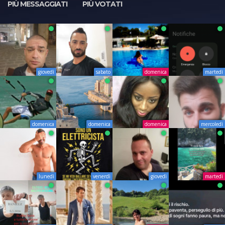
PIÙ MESSAGGIATI
PIÙ VOTATI
giovedì
sabato
domenica
martedì
domenica
domenica
domenica
mercoledì
lunedì
venerdì
giovedì
martedì