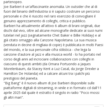
partenopeo.
Joe Barbieri è un'affascinante anomalia. Un outsider che al di
fuori del binario dell'industria si è saputo costruire un percorso
personale e che è riuscito nel raro esercizio di convogliare il
genuino apprezzamento di colleghi, critica e pubblico.
Barbieri ha attualmente all'attivo 6 album di brani originali, due
dischi dal vivo, oltre ad alcune monografie dedicate ai suoi numi
tutelari nel jazz (segnatamente Chet Baker e Billie Holiday) e al
già citato omaggio alla Canzone Napoletana. La sua musica
(venduta in decine di migliaia di copie) è pubblicata in molti Paesi
del mondo, e la sua personale cifra stilistica - che lega la
canzone d'autore al jazz e alla musica world - lo ha portato nel
corso degli anni ad incrociare collaborazioni con colleghi in
ciascuno di questi ambiti (da Omara Portuondo a Jaques
Morelenbaum, da Stacey Kent a Luz Casal, da Jorge Drexler a
Hamilton De Holanda) ed a calcare alcuni tra i palchi più
prestigiosi del pianeta.
"Big Bang" è il nuovo album di Joe Barbieri disponibile sulle
piattaforme digitali di streaming, in vinile e in formato cd dall'11
aprile 2025 dal quale è estratto il singolo in radio "Poco mossi
gli altri mari".