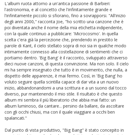
L'album ruota attorno a un'antica passione di Barbieri:
l'astronomia, e al concetto che l'infinitamente grande e
l'infinitamente piccolo si sfiorano, fino a sovrapporsi.
"All'inizio
degli anni 2000," racconta Joe, "ho scritto una canzone che è
poi diventata anche il nome della mia etichetta indipendente,
con la quale continuo a pubblicare: 'Microcosmo'. In quella
scelta c'era già la percezione che, prendendo in prestito le
parole di Kant, il cielo stellato sopra di noi sia in qualche modo
intimamente connesso alla costellazione di sentimenti che ci
portiamo dentro. 'Big Bang' è il racconto, sviluppato attraverso
dieci nuove canzoni, di questa convinzione. Ma non solo. Il cielo
mi ha sempre insegnato che tutto è in movimento, che nulla, a
dispetto delle apparenze, è mai fermo. Così, in 'Big Bang' ho
voluto seguire quella scintilla capace di dar vita a un nuovo
inizio, abbandonandomi a una scrittura e a un suono dal tocco
diverso, pur mantenendo il mio stile. Il risultato è che questo
album mi sembra il più liberatorio che abbia mai fatto: un
album luminoso, da cantare... persino da ballare, da ascoltare
con gli occhi chiusi, ma con il quale viaggiare a occhi ben
spalancati."
Dal punto di vista produttivo, "Big Bang" è stato concepito in