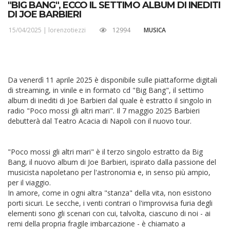
"BIG BANG", ECCO IL SETTIMO ALBUM DI INEDITI
DI JOE BARBIERI
15/04/2025 |
lorenzotiezzi
12994
MUSICA
Da venerdì 11 aprile 2025 è disponibile sulle piattaforme digitali
di streaming, in vinile e in formato cd "Big Bang", il settimo
album di inediti di Joe Barbieri dal quale è estratto il singolo in
radio "Poco mossi gli altri mari". Il 7 maggio 2025 Barbieri
debutterà dal Teatro Acacia di Napoli con il nuovo tour.
"Poco mossi gli altri mari" è il terzo singolo estratto da Big
Bang, il nuovo album di Joe Barbieri, ispirato dalla passione del
musicista napoletano per l'astronomia e, in senso più ampio,
per il viaggio.
In amore, come in ogni altra "stanza" della vita, non esistono
porti sicuri. Le secche, i venti contrari o l'improvvisa furia degli
elementi sono gli scenari con cui, talvolta, ciascuno di noi - ai
remi della propria fragile imbarcazione - è chiamato a