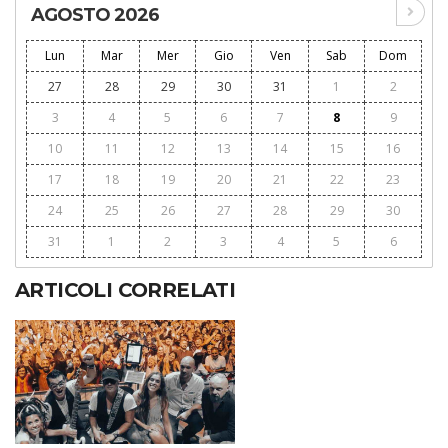
AGOSTO 2026
Lun
Mar
Mer
Gio
Ven
Sab
Dom
27
28
29
30
31
1
2
3
4
5
6
7
8
9
10
11
12
13
14
15
16
17
18
19
20
21
22
23
24
25
26
27
28
29
30
31
1
2
3
4
5
6
ARTICOLI CORRELATI