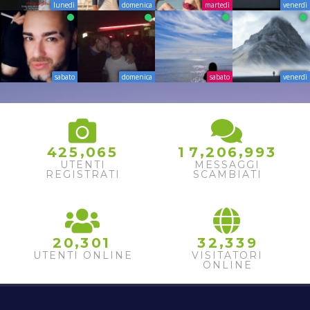
lunedì
domenica
martedì
venerdì
sabato
domenica
sabato
venerdì
,
,
,
4
2
5
0
6
5
1
7
2
0
6
9
9
3
UTENTI
MESSAGGI
REGISTRATI
SCAMBIATI
,
,
2
0
3
0
1
3
2
3
3
9
UTENTI ONLINE
VISITATORI
ONLINE