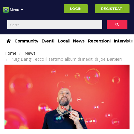
LOGIN
REGISTRATI
Menu
Community
Eventi
Locali
News
Recensioni
Interviste
Home
News
"Big Bang", ecco il settimo album di inediti di Joe Barbieri