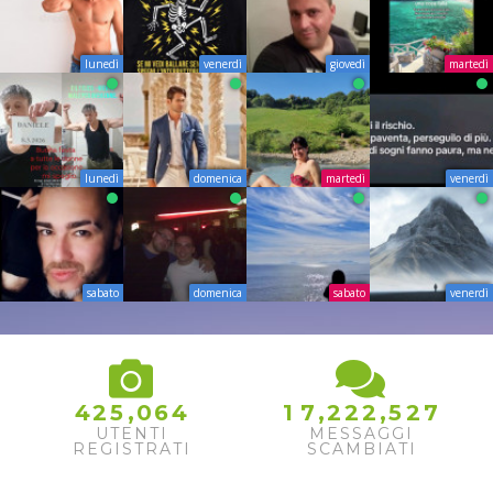
lunedì
venerdì
giovedì
martedì
lunedì
domenica
martedì
venerdì
sabato
domenica
sabato
venerdì
,
,
,
4
2
5
0
6
4
1
7
2
2
2
5
2
7
UTENTI
MESSAGGI
REGISTRATI
SCAMBIATI