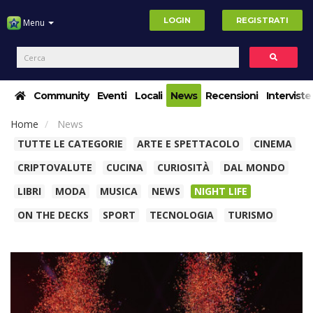
LOGIN
REGISTRATI
Menu
Community
Eventi
Locali
News
Recensioni
Interviste
Home
News
TUTTE LE CATEGORIE
ARTE E SPETTACOLO
CINEMA
CRIPTOVALUTE
CUCINA
CURIOSITÀ
DAL MONDO
LIBRI
MODA
MUSICA
NEWS
NIGHT LIFE
ON THE DECKS
SPORT
TECNOLOGIA
TURISMO