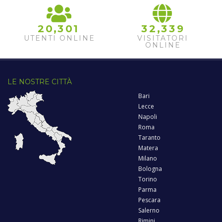
,
,
2
0
3
0
1
3
2
3
3
9
UTENTI ONLINE
VISITATORI
ONLINE
LE NOSTRE CITTÀ
Bari
Lecce
Napoli
Roma
Taranto
Matera
Milano
Bologna
Torino
Parma
Pescara
Salerno
Rimini