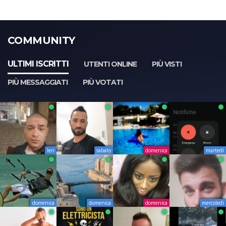
COMMUNITY
ULTIMI ISCRITTI
UTENTI ONLINE
PIÙ VISTI
PIÙ MESSAGGIATI
PIÙ VOTATI
Ieri
sabato
domenica
martedì
domenica
domenica
domenica
mercoledì