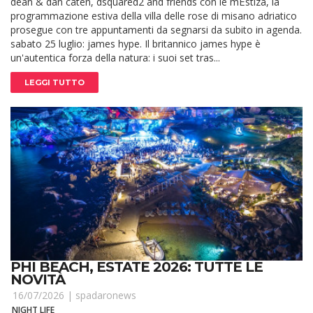
dean & dan caten, dsquared2 and friends con le mËstiza, la
programmazione estiva della villa delle rose di misano adriatico
prosegue con tre appuntamenti da segnarsi da subito in agenda.
sabato 25 luglio: james hype. Il britannico james hype è
un'autentica forza della natura: i suoi set tras...
LEGGI TUTTO
PHI BEACH, ESTATE 2026: TUTTE LE
NOVITÀ
16/07/2026 |
spadaronews
NIGHT LIFE