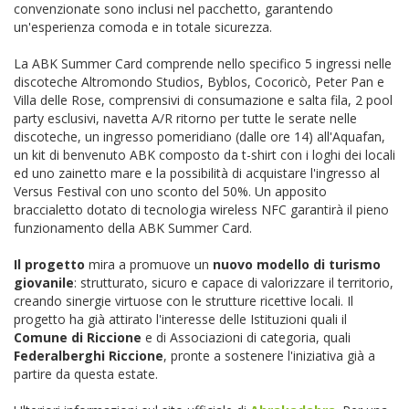
convenzionate sono inclusi nel pacchetto, garantendo
un'esperienza comoda e in totale sicurezza.
La ABK Summer Card comprende nello specifico 5 ingressi nelle
discoteche Altromondo Studios, Byblos, Cocoricò, Peter Pan e
Villa delle Rose, comprensivi di consumazione e salta fila, 2 pool
party esclusivi, navetta A/R ritorno per tutte le serate nelle
discoteche, un ingresso pomeridiano (dalle ore 14) all'Aquafan,
un kit di benvenuto ABK composto da t-shirt con i loghi dei locali
ed uno zainetto mare e la possibilità di acquistare l'ingresso al
Versus Festival con uno sconto del 50%. Un apposito
braccialetto dotato di tecnologia wireless NFC garantirà il pieno
funzionamento della ABK Summer Card.
Il progetto
mira a promuove un
nuovo modello di turismo
giovanile
: strutturato, sicuro e capace di valorizzare il territorio,
creando sinergie virtuose con le strutture ricettive locali. Il
progetto ha già attirato l'interesse delle Istituzioni quali il
Comune di Riccione
e di Associazioni di categoria, quali
Federalberghi Riccione
, pronte a sostenere l'iniziativa già a
partire da questa estate.