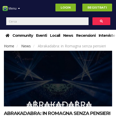
LOGIN
REGISTRATI
Menu
Community
Eventi
Locali
News
Recensioni
Interviste
Home
News
Abrakadabra: in Romagna senza pensieri
ABRAKADABRA: IN ROMAGNA SENZA PENSIERI