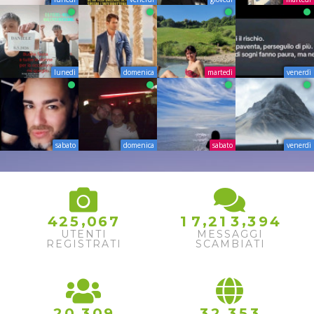
lunedì
domenica
martedì
venerdì
sabato
domenica
sabato
venerdì
,
,
,
4
4
2
5
0
6
7
1
7
2
1
3
3
9
5
UTENTI
MESSAGGI
REGISTRATI
SCAMBIATI
,
,
2
0
3
0
9
3
2
3
5
3