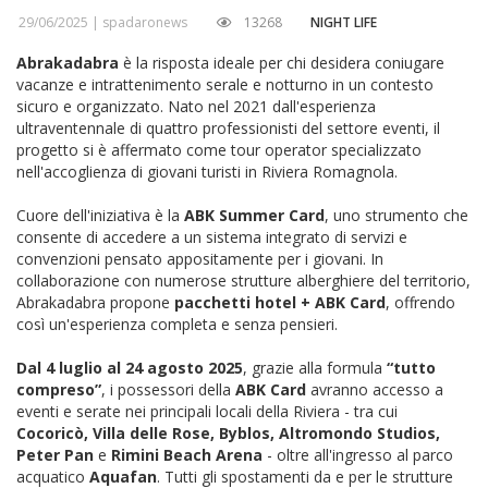
29/06/2025 |
spadaronews
13268
NIGHT LIFE
Abrakadabra
è la risposta ideale per chi desidera coniugare
vacanze e intrattenimento serale e notturno in un contesto
sicuro e organizzato. Nato nel 2021 dall'esperienza
ultraventennale di quattro professionisti del settore eventi, il
progetto si è affermato come tour operator specializzato
nell'accoglienza di giovani turisti in Riviera Romagnola.
Cuore dell'iniziativa è la
ABK Summer Card
, uno strumento che
consente di accedere a un sistema integrato di servizi e
convenzioni pensato appositamente per i giovani. In
collaborazione con numerose strutture alberghiere del territorio,
Abrakadabra propone
pacchetti hotel + ABK Card
, offrendo
così un'esperienza completa e senza pensieri.
Dal 4 luglio al 24 agosto 2025
, grazie alla formula
“tutto
compreso”
, i possessori della
ABK Card
avranno accesso a
eventi e serate nei principali locali della Riviera - tra cui
Cocoricò, Villa delle Rose, Byblos, Altromondo Studios,
Peter Pan
e
Rimini Beach Arena
- oltre all'ingresso al parco
acquatico
Aquafan
. Tutti gli spostamenti da e per le strutture