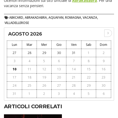
Ulteriori informazioni sul sito ufficiale di
Abrakadabra
. Per una
vacanza senza pensieri.
ABKCARD, ABRAKADABRA, AQUAFAN, ROMAGNA, VACANZA,
VILLADELLEROSE
AGOSTO 2026
Lun
Mar
Mer
Gio
Ven
Sab
Dom
27
28
29
30
31
1
2
3
4
5
6
7
8
9
10
11
12
13
14
15
16
17
18
19
20
21
22
23
24
25
26
27
28
29
30
31
1
2
3
4
5
6
ARTICOLI CORRELATI