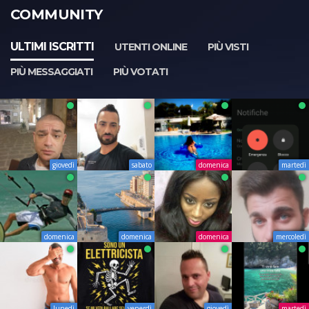
COMMUNITY
ULTIMI ISCRITTI
UTENTI ONLINE
PIÙ VISTI
PIÙ MESSAGGIATI
PIÙ VOTATI
giovedì
sabato
domenica
martedì
domenica
domenica
domenica
mercoledì
lunedì
venerdì
giovedì
martedì