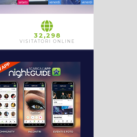
sabato
venerdì
venerdì
,
3
2
2
9
8
VISITATORI ONLINE