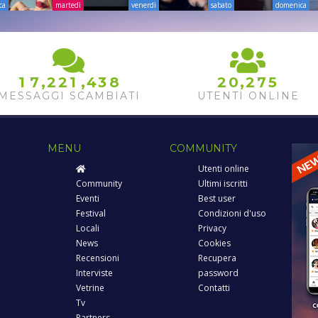
ca
martedì
venerdì
sabato
domenica
,
,
,
8
3
1
7
2
2
1
4
2
0
2
7
5
9
4
MESSAGGI SCAMBIATI
UTENTI ONLINE
0
1
2
MENU
COMMUNITY
Utenti online
Community
Ultimi iscritti
Eventi
Best user
Festival
Condizioni d'uso
Locali
Privacy
News
Cookies
Recensioni
Recupera
Interviste
password
Vetrine
Contatti
Tv
Partners