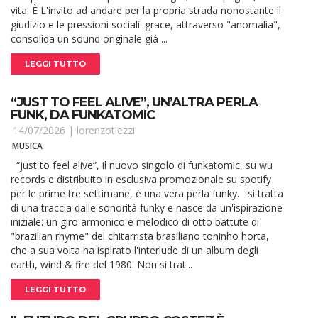
vita. È L'invito ad andare per la propria strada nonostante il
giudizio e le pressioni sociali. grace, attraverso "anomalia",
consolida un sound originale già ...
LEGGI TUTTO
“JUST TO FEEL ALIVE”, UN’ALTRA PERLA
FUNK, DA FUNKATOMIC
14/07/2026 |
lorenzotiezzi
MUSICA
“just to feel alive”, il nuovo singolo di funkatomic, su wu
records e distribuito in esclusiva promozionale su spotify
per le prime tre settimane, è una vera perla funky. si tratta
di una traccia dalle sonorità funky e nasce da un'ispirazione
iniziale: un giro armonico e melodico di otto battute di
"brazilian rhyme" del chitarrista brasiliano toninho horta,
che a sua volta ha ispirato l'interlude di un album degli
earth, wind & fire del 1980. Non si trat...
LEGGI TUTTO