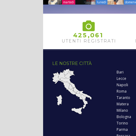
martedì
lunedì
domeni
,
4
2
5
0
6
1
UTENTI REGISTRATI
LE NOSTRE CITTÀ
Bari
Lecce
Napoli
Roma
Taranto
Matera
Milano
Bologna
Torino
Parma
Pescara