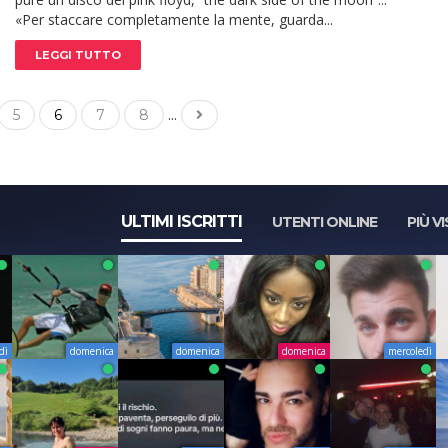
«Per staccare completamente la mente, guarda...
LEGGI TUTTO
...
5
6
7
8
ULTIMI ISCRITTI
UTENTI ONLINE
PIÙ VI
dì
domenica
domenica
domenica
mercoledì