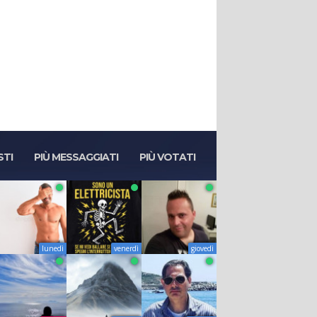
STI
PIÙ MESSAGGIATI
PIÙ VOTATI
lunedì
venerdì
giovedì