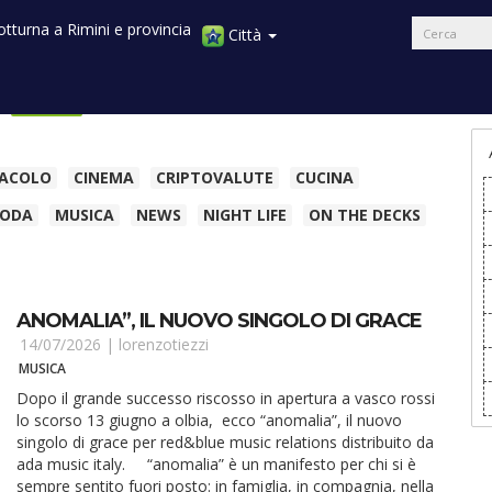
Città
i
News
Recensioni
Interviste
Tv
TACOLO
CINEMA
CRIPTOVALUTE
CUCINA
ODA
MUSICA
NEWS
NIGHT LIFE
ON THE DECKS
ANOMALIA”, IL NUOVO SINGOLO DI GRACE
14/07/2026 |
lorenzotiezzi
MUSICA
Dopo il grande successo riscosso in apertura a vasco rossi
lo scorso 13 giugno a olbia, ecco “anomalia”, il nuovo
singolo di grace per red&blue music relations distribuito da
ada music italy. “anomalia” è un manifesto per chi si è
sempre sentito fuori posto: in famiglia, in compagnia, nella