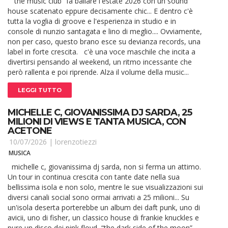
“the music club” fa ballare l'estate 2026 con un sound
house scatenato eppure decisamente chic... E dentro c'è
tutta la voglia di groove e l'esperienza in studio e in
console di nunzio santagata e lino di meglio.... Ovviamente,
non per caso, questo brano esce su devianza records, una
label in forte crescita. c'è una voce maschile che incita a
divertirsi pensando al weekend, un ritmo incessante che
però rallenta e poi riprende. Alza il volume della music...
LEGGI TUTTO
MICHELLE C, GIOVANISSIMA DJ SARDA, 25
MILIONI DI VIEWS E TANTA MUSICA, CON
ACETONE
10/07/2026 |
lorenzotiezzi
MUSICA
michelle c, giovanissima dj sarda, non si ferma un attimo.
Un tour in continua crescita con tante date nella sua
bellissima isola e non solo, mentre le sue visualizzazioni sui
diversi canali social sono ormai arrivati a 25 milioni... Su
un'isola deserta porterebbe un album dei daft punk, uno di
avicii, uno di fisher, un classico house di frankie knuckles e
pure un disco dei pink floyd, “the dark side of the moon”...