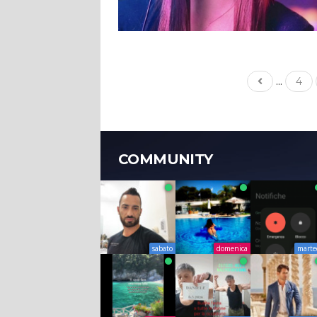
...
4
COMMUNITY
sabato
domenica
marte