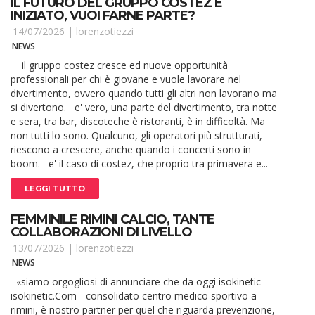
IL FUTURO DEL GRUPPO COSTEZ È
INIZIATO, VUOI FARNE PARTE?
14/07/2026 |
lorenzotiezzi
NEWS
il gruppo costez cresce ed nuove opportunità
professionali per chi è giovane e vuole lavorare nel
divertimento, ovvero quando tutti gli altri non lavorano ma
si divertono. e' vero, una parte del divertimento, tra notte
e sera, tra bar, discoteche è ristoranti, è in difficoltà. Ma
non tutti lo sono. Qualcuno, gli operatori più strutturati,
riescono a crescere, anche quando i concerti sono in
boom. e' il caso di costez, che proprio tra primavera e...
LEGGI TUTTO
FEMMINILE RIMINI CALCIO, TANTE
COLLABORAZIONI DI LIVELLO
13/07/2026 |
lorenzotiezzi
NEWS
«siamo orgogliosi di annunciare che da oggi isokinetic -
isokinetic.Com - consolidato centro medico sportivo a
rimini, è nostro partner per quel che riguarda prevenzione,