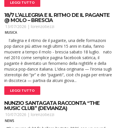
LEGGI TUTTO
18/7 L’ALLEGRIA E IL RITMO DE IL PAGANTE
@ MOLO – BRESCIA
13/07/2026 |
lorenzotiezzi
MUSICA
l'allegria e il ritmo de il pagante, una delle formazioni
pop dance più attive negli ultimi 15 anni in italia, fanno
muovere a tempo il molo - brescia sabato 18 luglio. nato
nel 2010 come semplice pagina facebook satirica, il
pagante è diventato un fenomeno della nightlife e della
musica pop-dance italiana. L'idea originaria — l'ironia sugli
stereotipi dei “pr” e dei “paganti”, cioè chi paga per entrare
in discoteca — partiva da alcuni giova...
LEGGI TUTTO
NUNZIO SANTAGATA RACCONTA “THE
MUSIC CLUB” (DEVIANZA)
10/07/2026 |
lorenzotiezzi
NEWS