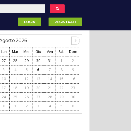
LOGIN
REGISTRATI
Agosto 2026
Lun
Mar
Mer
Gio
Ven
Sab
Dom
27
28
29
30
31
1
2
3
4
5
6
7
8
9
10
11
12
13
14
15
16
17
18
19
20
21
22
23
24
25
26
27
28
29
30
31
1
2
3
4
5
6