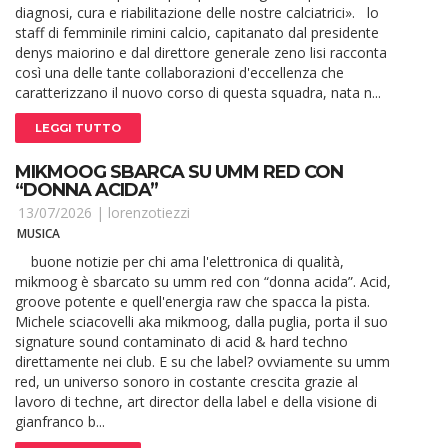
diagnosi, cura e riabilitazione delle nostre calciatrici». lo
staff di femminile rimini calcio, capitanato dal presidente
denys maiorino e dal direttore generale zeno lisi racconta
così una delle tante collaborazioni d'eccellenza che
caratterizzano il nuovo corso di questa squadra, nata n...
LEGGI TUTTO
MIKMOOG SBARCA SU UMM RED CON
“DONNA ACIDA”
13/07/2026 |
lorenzotiezzi
MUSICA
buone notizie per chi ama l'elettronica di qualità,
mikmoog è sbarcato su umm red con “donna acida”. Acid,
groove potente e quell'energia raw che spacca la pista.
Michele sciacovelli aka mikmoog, dalla puglia, porta il suo
signature sound contaminato di acid & hard techno
direttamente nei club. E su che label? ovviamente su umm
red, un universo sonoro in costante crescita grazie al
lavoro di techne, art director della label e della visione di
gianfranco b...